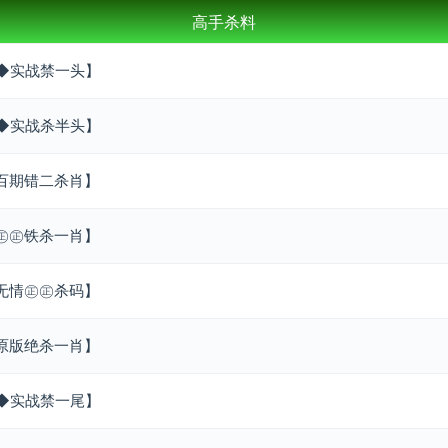
高手杀料
波◆实战禁一头】
色◆实战杀半头】
㊣百期错二杀肖】
者㊣㊣铁杀一肖】
剑无情㊣㊣杀码】
贝原版绝杀一肖】
子◆实战禁一尾】