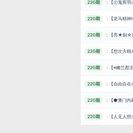
220期
: 【㊣鬼剪
220期
: 【龙马精
220期
: 【亮★劍
220期
: 【想次方
220期
: 【※幽兰郡
220期
: 【自由自
220期
: 【●澳门
220期
: 【人见人